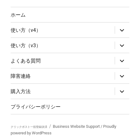
ホーム
サ
使い方（v4）
ブ
メ
ニ
サ
使い方（v3）
ュ
ブ
ー
メ
を
ニ
サ
よくある質問
展
ュ
ブ
開
ー
メ
を
ニ
サ
障害連絡
展
ュ
ブ
開
ー
メ
を
ニ
サ
購入方法
展
ュ
ブ
開
ー
メ
を
ニ
プライパシーポリシー
展
ュ
開
ー
を
展
Business Website Support /
Proudly
クリックポスト一括登録決済
開
powered by WordPress