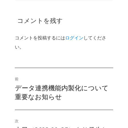
コメントを残す
コメントを投稿するには
ログイン
してくださ
い。
投
前
データ連携機能内製化について
前
稿
の
重要なお知らせ
ナ
投
稿:
ビ
次
ゲ