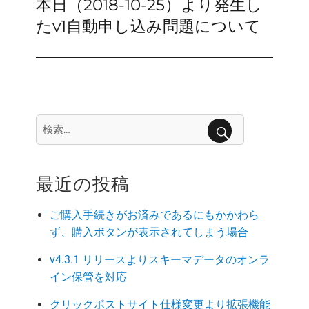
本日（2018-10-25）より発生し
次
の
たv1自動申し込み問題について
ー
投
シ
稿:
ョ
ン
検
索:
検
索
最近の投稿
ご購入手続きがお済みであるにもかかわら
ず、購入ボタンが表示されてしまう場合
v4.3.1 リリースよりスキーマデータのオンラ
イン保管を対応
クリックポストサイト仕様変更より拡張機能