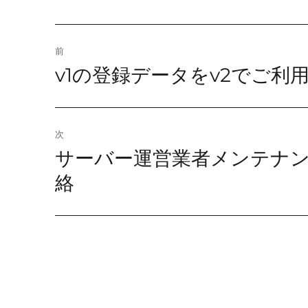
投
前
v1の登録データをv2でご利
前
稿
の
ナ
投
稿:
ビ
次
サーバー運営業者メンテナ
次
ゲ
の
絡
ー
投
稿:
シ
ョ
ン