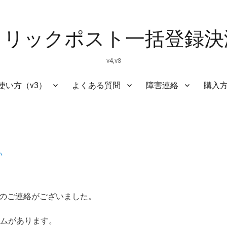
クリックポスト一括登録決
v4,v3
使い方（v3）
よくある質問
障害連絡
購入
い
いのご連絡がございました。
ームがあります。