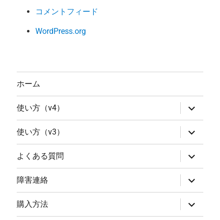
コメントフィード
WordPress.org
ホーム
サ
使い方（v4）
ブ
メ
ニ
サ
使い方（v3）
ュ
ブ
ー
メ
を
ニ
サ
よくある質問
展
ュ
ブ
開
ー
メ
を
ニ
サ
障害連絡
展
ュ
ブ
開
ー
メ
を
ニ
サ
購入方法
展
ュ
ブ
開
ー
メ