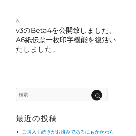
ナ
投
稿:
ビ
次
ゲ
v3のBeta4を公開致しました。
次
の
A6紙伝票一枚印字機能を復活い
ー
投
たしました。
シ
稿:
ョ
ン
検
索:
検
索
最近の投稿
ご購入手続きがお済みであるにもかかわら