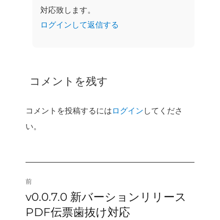
対応致します。
ログインして返信する
コメントを残す
コメントを投稿するには
ログイン
してくださ
い。
投
前
v0.0.7.0 新バーションリリース
前
稿
の
PDF伝票歯抜け対応