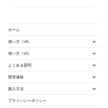
ホーム
サ
使い方（v4）
ブ
メ
ニ
サ
使い方（v3）
ュ
ブ
ー
メ
を
ニ
サ
よくある質問
展
ュ
ブ
開
ー
メ
を
ニ
サ
障害連絡
展
ュ
ブ
開
ー
メ
を
ニ
サ
購入方法
展
ュ
ブ
開
ー
メ
を
ニ
プライパシーポリシー
展
ュ
開
ー