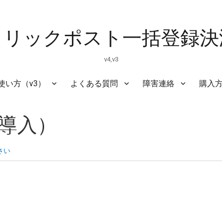
クリックポスト一括登録決
v4,v3
使い方（v3）
よくある質問
障害連絡
購入
導入）
さい