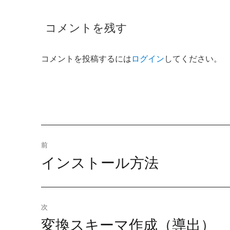
コメントを残す
コメントを投稿するには
ログイン
してください。
投
前
インストール方法
前
稿
の
ナ
投
稿:
ビ
次
変換スキーマ作成（導出）
次