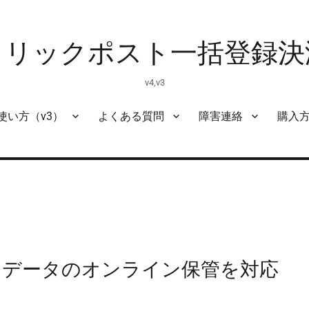
クリックポスト一括登録決
v4,v3
使い方（v3）
よくある質問
障害連絡
購入
キーマデータのオンライン保管を対応