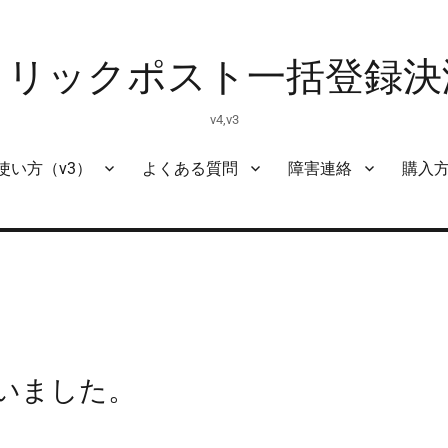
クリックポスト一括登録決
v4,v3
使い方（v3）
よくある質問
障害連絡
購入
行いました。