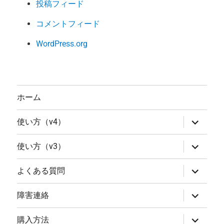
投稿フィード
コメントフィード
WordPress.org
ホーム
サ
使い方（v4）
ブ
メ
ニ
サ
使い方（v3）
ュ
ブ
ー
メ
を
ニ
サ
よくある質問
展
ュ
ブ
開
ー
メ
を
ニ
サ
障害連絡
展
ュ
ブ
開
ー
メ
を
ニ
サ
購入方法