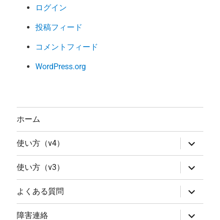
ログイン
投稿フィード
コメントフィード
WordPress.org
ホーム
サ
使い方（v4）
ブ
メ
ニ
サ
使い方（v3）
ュ
ブ
ー
メ
を
ニ
サ
よくある質問
展
ュ
ブ
開
ー
メ
を
ニ
サ
障害連絡
展