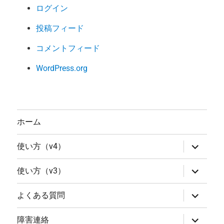
ログイン
投稿フィード
コメントフィード
WordPress.org
ホーム
サ
使い方（v4）
ブ
メ
ニ
サ
使い方（v3）
ュ
ブ
ー
メ
を
ニ
サ
よくある質問
展
ュ
ブ
開
ー
メ
を
ニ
サ
障害連絡