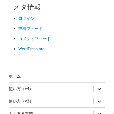
メタ情報
ログイン
投稿フィード
コメントフィード
WordPress.org
ホーム
サ
使い方（v4）
ブ
メ
ニ
サ
使い方（v3）
ュ
ブ
ー
メ
を
ニ
サ
よくある質問