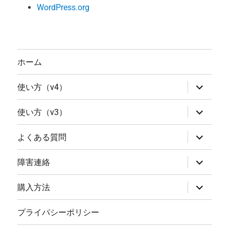
WordPress.org
ホーム
サ
使い方（v4）
ブ
メ
ニ
サ
使い方（v3）
ュ
ブ
ー
メ
を
ニ
サ
よくある質問
展
ュ
ブ
開
ー
メ
を
ニ
サ
障害連絡
展
ュ
ブ
開
ー
メ
を
ニ
サ
購入方法
展
ュ
ブ
開
ー
メ
を
ニ
プライパシーポリシー
展
ュ
開
ー