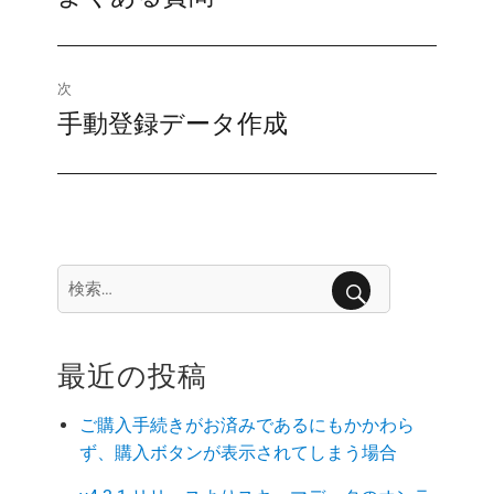
稿
の
ナ
投
稿:
次
ビ
手動登録データ作成
次
ゲ
の
投
ー
稿:
シ
検
ョ
索:
検
ン
索
最近の投稿
ご購入手続きがお済みであるにもかかわら
ず、購入ボタンが表示されてしまう場合