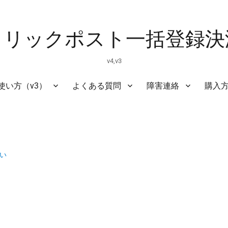
クリックポスト一括登録決
v4,v3
使い方（v3）
よくある質問
障害連絡
購入
て
い
。