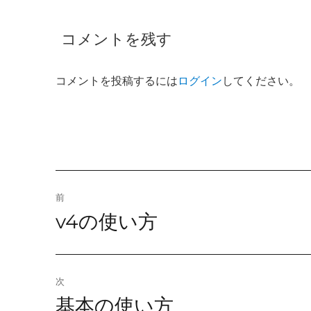
コメントを残す
コメントを投稿するには
ログイン
してください。
投
前
v4の使い方
前
稿
の
ナ
投
稿:
ビ
次
基本の使い方
次