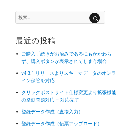
ジ
の
検
索:
ペ
検
索
最近の投稿
ー
ご購入手続きがお済みであるにもかかわら
ジ
ず、購入ボタンが表示されてしまう場合
送
v4.3.1 リリースよりスキーマデータのオンラ
イン保管を対応
り
クリックポストサイト仕様変更より拡張機能
の挙動問題対応 – 対応完了
登録データ作成（直接入力）
登録データ作成（伝票アップロード）